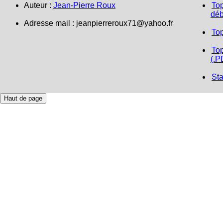
Auteur :
Jean-Pierre Roux
Top
déb
Adresse mail : jeanpierreroux71@yahoo.fr
To
Top
(.P
Sta
Haut de page