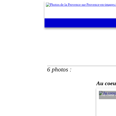
6 photos :
Au coeur
Au coeur 