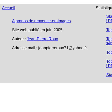
Accueil
Statistiq
Sta
A propos de provence-en-images
(.P
Site web publié en juin 2005
To
Auteur :
Jean-Pierre Roux
Top
déb
Adresse mail : jeanpierreroux71@yahoo.fr
To
Top
(.P
Sta