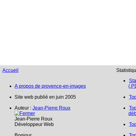
Accueil
Statistiq
Sta
A propos de provence-en-images
(.P
Site web publié en juin 2005
To
Auteur :
Jean-Pierre Roux
Top
déb
Jean-Pierre Roux
Développeur Web
To
Bonjour,
Top