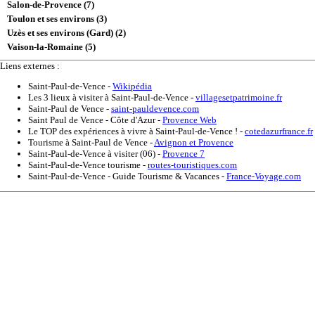
Salon-de-Provence (7)
Toulon et ses environs (3)
Uzès et ses environs (Gard) (2)
Vaison-la-Romaine (5)
Liens externes :
Saint-Paul-de-Vence
-
Wikipédia
Les 3 lieux à visiter à Saint-Paul-de-Vence
-
villagesetpatrimoine.fr
Saint-Paul de Vence
-
saint-pauldevence.com
Saint Paul de Vence - Côte d'Azur
-
Provence Web
Le TOP des expériences à vivre à Saint-Paul-de-Vence !
-
cotedazurfrance.fr
Tourisme à Saint-Paul de Vence
-
Avignon et Provence
Saint-Paul-de-Vence à visiter (06)
-
Provence 7
Saint-Paul-de-Vence tourisme
-
routes-touristiques.com
Saint-Paul-de-Vence - Guide Tourisme & Vacances
-
France-Voyage.com