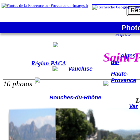
La France
Phot
Hautes-
Alpes
Saint-
Alpes-
de-
Région PACA
Vaucluse
Haute-
Provence
10 photos :
Bouches-du-Rhône
L
Var