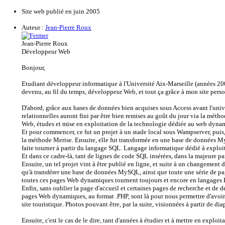
Site web publié en juin 2005
Auteur :
Jean-Pierre Roux
Jean-Pierre Roux
Développeur Web
Bonjour,
Etudiant développeur informatique à l'Université Aix-Marseille (années 200
devenu, au fil du temps, développeur Web, et tout ça grâce à mon site per
D'abord, grâce aux bases de données bien acquises sous Access avant l'univ
relationnelles auront fini par être bien remises au goût du jour via la métho
Web, études et mise en exploitation de la technologie dédiée au web dy
Et pour commencer, ce fut un projet à un stade local sous Wampserver, puis,
la méthode Merise. Ensuite, elle fut transformée en une base de données 
faite tourner à partir du langage SQL. Langage informatique dédié à exploit
Et dans ce cadre-là, tant de lignes de code SQL insérées, dans la majeure p
Ensuite, un tel projet vint à être publié en ligne, et suite à un changement
qu'à transférer une base de données MySQL, ainsi que toute une série de p
toutes ces pages Web dynamiques tournent toujours et encore en langages
Enfin, sans oublier la page d'accueil et certaines pages de recherche et de
pages Web dynamiques, au format .PHP, sont là pour nous permettre d'avoir a
site touristique. Photos pouvant être, par la suite, visionnées à partir de di
Ensuite, c'est le cas de le dire, tant d'années à étudier et à mettre en expl