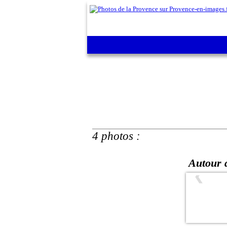
4 photos :
Autour d
❮