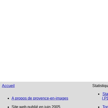
Accueil
Statistiq
Sta
A propos de provence-en-images
(.P
Site web publié en juin 2005
To