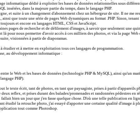
age informatique dédié à exploiter les bases de données relationnelles sous différe
 SQL insérées, dans la majeure partie du temps, dans le langage PHP.
 ligne, et suite à un changement d'abonnement chez un hébergeur de site. Il ne me re
 ainsi que toute une série de pages Web dynamiques au format .PHP. Sinon, tenant 
toujours et encore en langages HTML, CSS et JavaScript.
rtaines pages de recherche et de défilement d'images, à savoir que seulement une qui
là pour nous permettre d'avoir accès à ces milliers des photos, et via la page Web 
 suite, visionnées à partir de diaporamas.
ées à étudier et à mettre en exploitation tous ces langages de programmation.
base, au développement informatique :
t entre le Web et les bases de données (technologie PHP & MySQL), ainsi qu'un mari
 langage PHP).
t le texte écrit, tant de photos, en tant que paysagiste, prises à partir d'appareils p
 deux reflex, et prises durant des balades/promenades et randonnées pédestres en 
fallait bien un jour que j'en fasse quelque chose. D'où une telle publication en lign
ant étudié la retouche photo, j'ai essayé d'apporter une certaine qualité d'image à p
e application tout comme Photoshop.