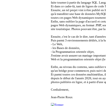
faite tourner à partir du langage SQL. Lang
Et dans ce cadre-là, tant de lignes de code
Ensuite, un tel projet vint à être publié en
qu'à transférer une base de données MySQL,
toutes ces pages Web dynamiques tournent 
Enfin, sans oublier la page d'accueil et ce
pages Web dynamiques, au format .PHP, sont 
site touristique. Photos pouvant être, par la
Ensuite, c'est le cas de le dire, tant d'ann
Puis parmi 3 environnements dédiés, à la 
- Le Web,
- les Bases de données,
- la Programmation orientée objet,
J'estime avoir assurer un mariage importan
Web et la programmation orientée objet (le
Enfin, au niveau du contenu, sans oublier tou
qu'un bridge pour commencer, puis suivi de
Et parmi toutes ces données multimédias, il 
depuis le début de l'année 2026, tout en ay
photos publiées en ligne, et à partir d'un
Cordialement,
Jean-Pierre Roux