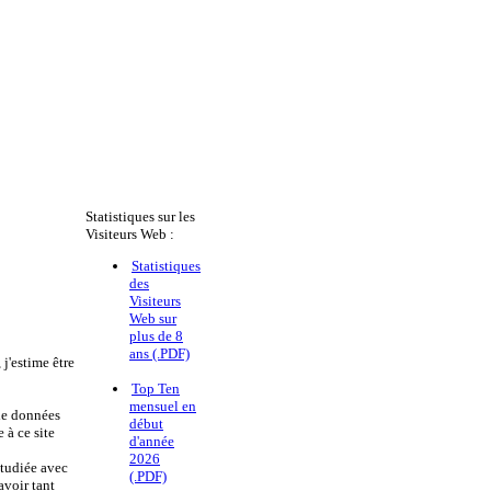
Statistiques sur les
Visiteurs Web :
Statistiques
des
Visiteurs
Web sur
plus de 8
ans (.PDF)
j'estime être
Top Ten
mensuel en
 de données
début
 à ce site
d'année
2026
étudiée avec
(.PDF)
voir tant