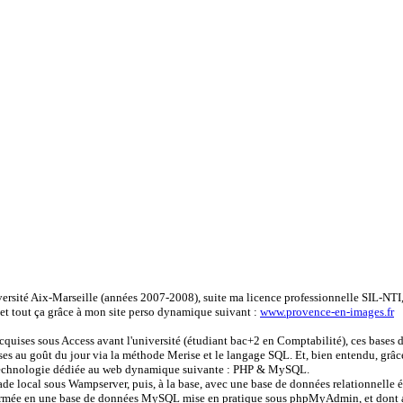
ersité Aix-Marseille (années 2007-2008), suite ma licence professionnelle SIL-NTI, 
et tout ça grâce à mon site perso dynamique suivant :
www.provence-en-images.fr
cquises sous Access avant l'université (étudiant bac+2 en Comptabilité), ces bases
ises au goût du jour via la méthode Merise et le langage SQL. Et, bien entendu, grâce
a technologie dédiée au web dynamique suivante : PHP & MySQL.
ade local sous Wampserver, puis, à la base, avec une base de données relationnelle 
sformée en une base de données MySQL mise en pratique sous phpMyAdmin, et dont a