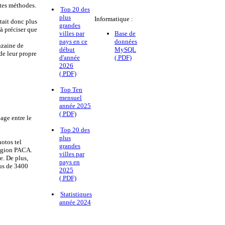
ntes méthodes.
Top 20 des
plus
Informatique :
stait donc plus
grandes
à préciser que
villes par
Base de
pays en ce
données
nzaine de
début
MySQL
de leur propre
d'année
(.PDF)
2026
(.PDF)
Top Ten
mensuel
année 2025
(.PDF)
age entre le
Top 20 des
plus
hotos tel
grandes
région PACA.
villes par
e. De plus,
pays en
lus de 3400
2025
(.PDF)
Statistiques
année 2024