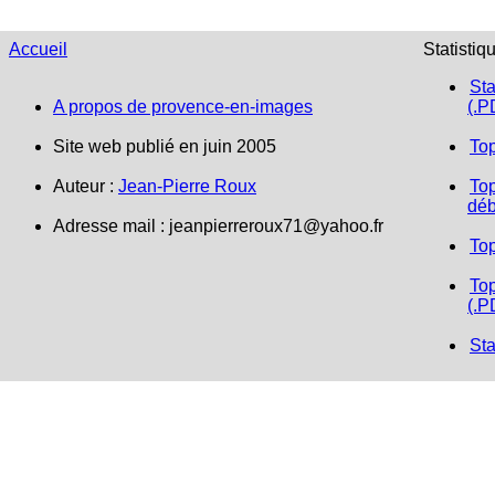
Accueil
Statistiq
Sta
A propos de provence-en-images
(.P
Site web publié en juin 2005
To
Auteur :
Jean-Pierre Roux
Top
déb
Adresse mail : jeanpierreroux71@yahoo.fr
To
Top
(.P
Sta