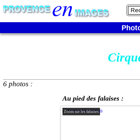
Phot
Cirqu
6 photos :
Au pied des falaises :
Zoom sur les falaises