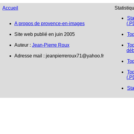
Accueil
Statistiq
Sta
A propos de provence-en-images
(.P
Site web publié en juin 2005
To
Auteur :
Jean-Pierre Roux
Top
déb
Adresse mail : jeanpierreroux71@yahoo.fr
To
Top
(.P
Sta