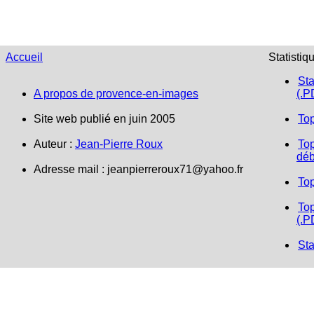
Accueil
Statistiq
Sta
A propos de provence-en-images
(.P
Site web publié en juin 2005
To
Auteur :
Jean-Pierre Roux
Top
déb
Adresse mail : jeanpierreroux71@yahoo.fr
To
Top
(.P
Sta