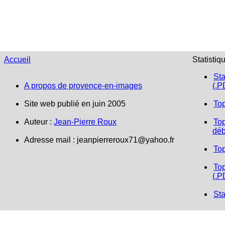
Accueil
Statistiq
Sta
A propos de provence-en-images
(.P
Site web publié en juin 2005
To
Auteur :
Jean-Pierre Roux
Top
déb
Adresse mail : jeanpierreroux71@yahoo.fr
To
Top
(.P
Sta