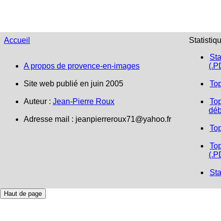
Accueil
Statistiq
Sta
A propos de provence-en-images
(.P
Site web publié en juin 2005
To
Auteur :
Jean-Pierre Roux
Top
déb
Adresse mail : jeanpierreroux71@yahoo.fr
To
Top
(.P
Sta
Haut de page