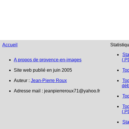
Accueil
Statistiq
Sta
A propos de provence-en-images
(.P
Site web publié en juin 2005
To
Auteur :
Jean-Pierre Roux
Top
déb
Adresse mail : jeanpierreroux71@yahoo.fr
To
Top
(.P
Sta