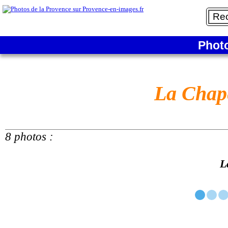
Phot
La Chape
8 photos :
L