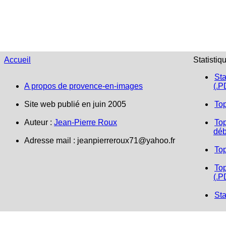
Accueil
Statistiq
Sta
A propos de provence-en-images
(.P
Site web publié en juin 2005
To
Auteur :
Jean-Pierre Roux
Top
déb
Adresse mail : jeanpierreroux71@yahoo.fr
To
Top
(.P
Sta