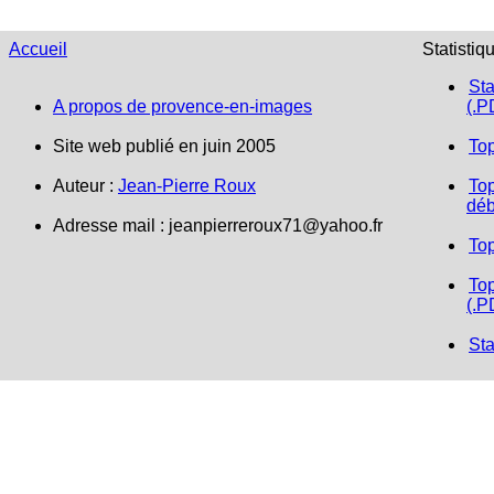
Accueil
Statistiq
Sta
A propos de provence-en-images
(.P
Site web publié en juin 2005
To
Auteur :
Jean-Pierre Roux
Top
déb
Adresse mail : jeanpierreroux71@yahoo.fr
To
Top
(.P
Sta