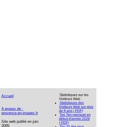
Statistiques sur les
Accueil
Visiteurs Web :
Statistiques des
Visiteurs Web sur plus
A propos de :
de 8 ans (.PDF)
provence-en-images.fr
Top Ten mensuel en
début d'année 2026
Site web publié en juin
(.PDF)
2005
Top 20 des plus