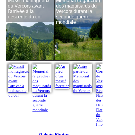
Massif montagneux
Mémorial (à gauche)
Au pied d’un 
du Vercors avant
des maquisards du
forestier
l'arrivée à la
Vercors durant la
descente du col
seconde guerre
mondiale
Galerie Photos