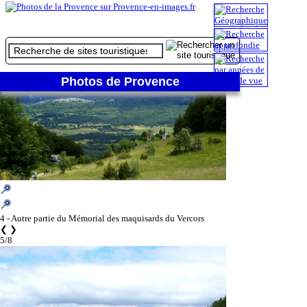
4/8
Photos de Provence
4 - Autre partie du Mémorial des maquisards du Vercors
❮
❯
5/8