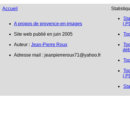
Accueil
Statistiq
Sta
A propos de provence-en-images
(.P
Site web publié en juin 2005
To
Auteur :
Jean-Pierre Roux
Top
déb
Adresse mail : jeanpierreroux71@yahoo.fr
To
Top
(.P
Sta