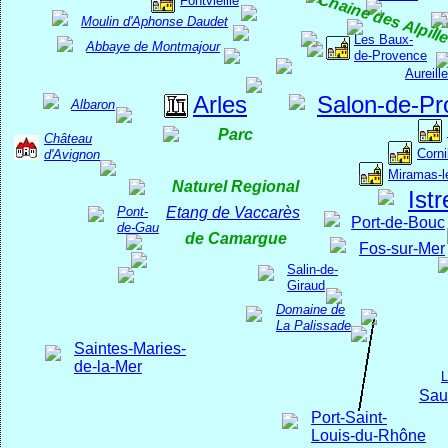
Chaine des Alpill
Fontvieille
Salon-de-Provence
Moulin d'Aphonse Daudet
Les Baux-
Abbaye de Montmajour
de-Provence
Aureille
Arles
Salon-de-Pr
Albaron
Parc
Château
Corni
d'Avignon
Miramas-l
Naturel Regional
Istr
Pont-
Etang de Vaccarès
Port-de-Bouc
de-Gau
de Camargue
Fos-sur-Mer
Salin-de-
Giraud
Domaine de
La Palissade
Saintes-Maries-
de-la-Mer
L
Sau
Port-Saint-
Louis-du-Rhône