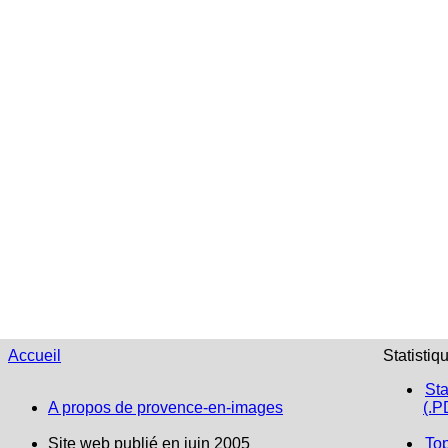
Accueil
Statistiq
Sta
A propos de provence-en-images
(.P
Site web publié en juin 2005
To