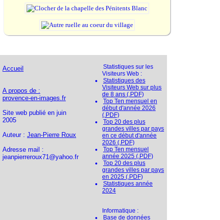
Statistiques sur les
Accueil
Visiteurs Web :
Statistiques des
Visiteurs Web sur plus
A propos de :
de 8 ans (.PDF)
provence-en-images.fr
Top Ten mensuel en
début d'année 2026
Site web publié en juin
(.PDF)
2005
Top 20 des plus
grandes villes par pays
Auteur :
Jean-Pierre Roux
en ce début d'année
2026 (.PDF)
Adresse mail :
Top Ten mensuel
année 2025 (.PDF)
jeanpierreroux71@yahoo.fr
Top 20 des plus
grandes villes par pays
en 2025 (.PDF)
Statistiques année
2024
Informatique :
Base de données