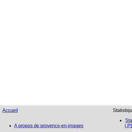
Accueil
Statistiq
Sta
A propos de provence-en-images
(.P