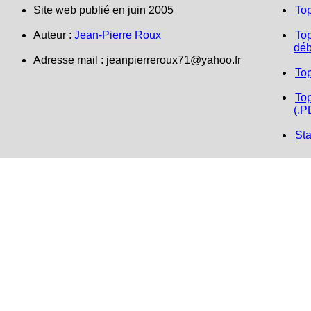
Site web publié en juin 2005
To
Auteur :
Jean-Pierre Roux
Top
déb
Adresse mail : jeanpierreroux71@yahoo.fr
To
Top
(.P
Sta