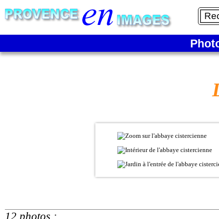
Phot
12 photos :