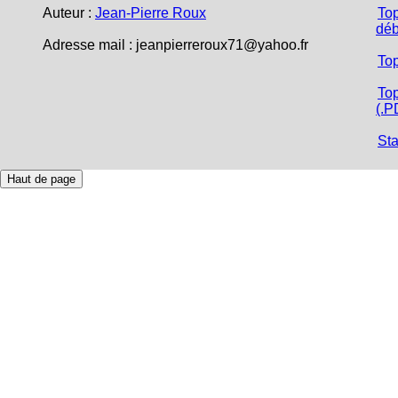
Auteur :
Jean-Pierre Roux
Top
déb
Adresse mail : jeanpierreroux71@yahoo.fr
To
Top
(.P
Sta
Haut de page