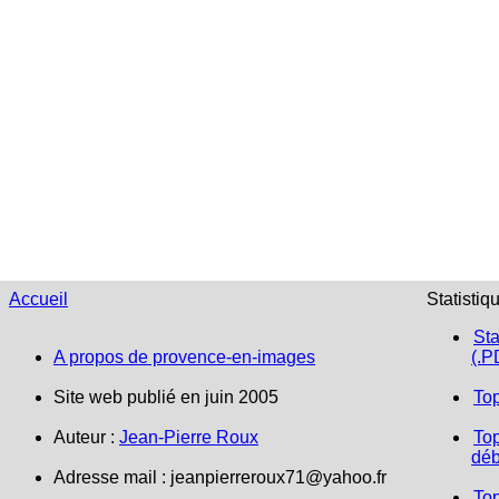
Accueil
Statistiq
Sta
A propos de provence-en-images
(.P
Site web publié en juin 2005
To
Auteur :
Jean-Pierre Roux
Top
déb
Adresse mail : jeanpierreroux71@yahoo.fr
To