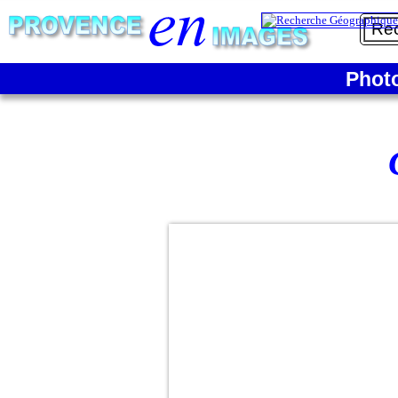
Phot
Vue en
Plages
direction
de la
du
Croisette
Suquet