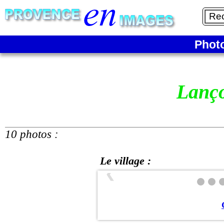
Phot
Lanç
10 photos :
Le village :
❮