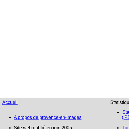
Accueil
Statistiq
Sta
A propos de provence-en-images
(.P
Site web publié en juin 2005
To