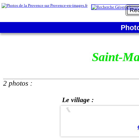
Phot
Saint-Ma
2 photos :
Le village :
❮