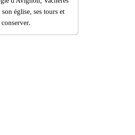
ogie d'Avignon, Vachères
son église, ses tours et
n conserver.