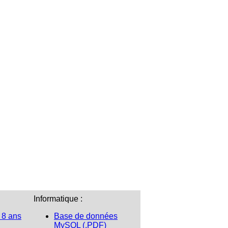
Informatique :
 8 ans
Base de données
MySQL (.PDF)