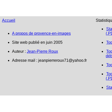
Accueil
Statistiq
Sta
A propos de provence-en-images
(.P
Site web publié en juin 2005
To
Auteur :
Jean-Pierre Roux
Top
déb
Adresse mail : jeanpierreroux71@yahoo.fr
To
Top
(.P
Sta