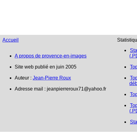
Accueil
Statistiq
Sta
A propos de provence-en-images
(.P
Site web publié en juin 2005
To
Auteur :
Jean-Pierre Roux
Top
déb
Adresse mail : jeanpierreroux71@yahoo.fr
To
Top
(.P
Sta