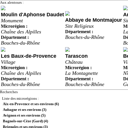
Aux alentours :
Moulin d'Aphonse Daudet
A
Abbaye de Montmajour
Monument
Si
Site Religieux
Microrégion :
Mi
Chaîne des Alpilles
L
Département :
Bouches-du-Rhône
Département :
Dé
Bouches-du-Rhône
B
Les Baux-de-Provence
Tarascon
B
Village
Château
Vi
Microrégion :
Microrégion :
Mi
Chaîne des Alpilles
La Montagnette
Nî
Département :
Département :
Dé
Bouches-du-Rhône
Bouches-du-Rhône
G
Recherches
Liste des microrégions :
Aix-en-Provence et ses environs (6)
Aubagne et ses environs (3)
Avignon et ses environs (5)
Bagnols-sur-Cèze (Gard) (4)
Brignoles et ses environs (3)