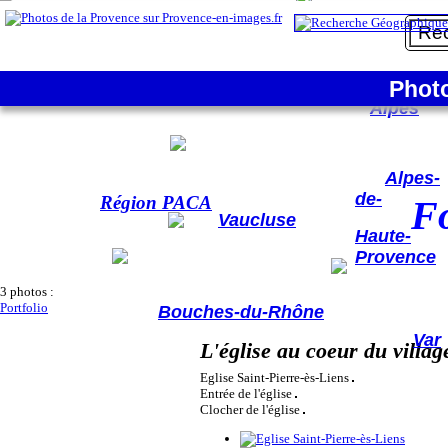
Fontvieille - L'église au coeur du village
La France
Phot
Hautes-
Alpes
Alpes-
de-
Région PACA
Fo
Vaucluse
Haute-
Provence
3 photos :
Portfolio
Bouches-du-Rhône
Var
L'église au coeur du villag
Eglise Saint-Pierre-ès-Liens
Entrée de l'église
Clocher de l'église