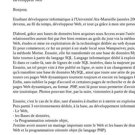
Bonjour,
Etudiant développeur informatique à l'Université Aix-Marseille (années 200
devenu, au fil du temps, développeur Web, et tout ça grâce à mon site per
D'abord, grâce aux bases de données bien acquises sous Access avant l'univ
relationnelles auront fini par être bien remises au goût du jour via la métho
Web, études et mise en exploitation de la technologie dédiée au web dy
Et pour commencer, ce fut un projet à un stade local sous Wampserver, puis,
la méthode Merise. Ensuite, elle fut transformée en une base de données 
faite tourner à partir du langage SQL. Langage informatique dédié à exploit
Et dans ce cadre-là, tant de lignes de code SQL insérées, dans la majeure p
Ensuite, un tel projet vint à être publié en ligne, et suite à un changement
qu'à transférer une base de données MySQL, ainsi que toute une série de p
toutes ces pages Web dynamiques tournent toujours et encore en langages
Enfin, sans oublier la page d'accueil et certaines pages de recherche et de
pages Web dynamiques, au format .PHP, sont là pour nous permettre d'avoir a
site touristique. Photos pouvant être, par la suite, visionnées à partir de di
Ensuite, c'est le cas de le dire, tant d'années à étudier et à mettre en expl
Puis parmi 3 environnements dédiés, à la base, au développement informat
- Le Web,
- les Bases de données,
- la Programmation orientée objet,
J'estime avoir assurer un mariage important entre le Web et les bases de d
Web et la programmation orientée objet (le langage PHP).