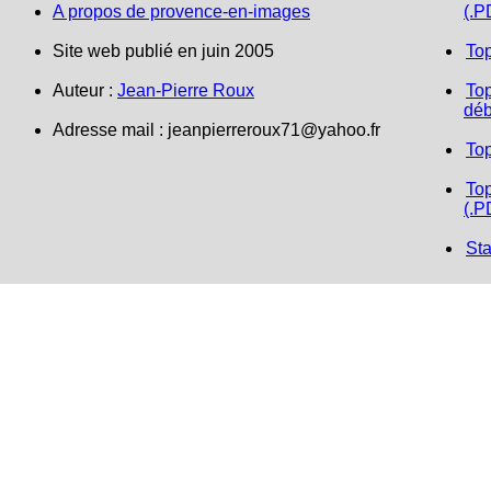
A propos de provence-en-images
(.P
Site web publié en juin 2005
To
Auteur :
Jean-Pierre Roux
Top
déb
Adresse mail : jeanpierreroux71@yahoo.fr
To
Top
(.P
Sta