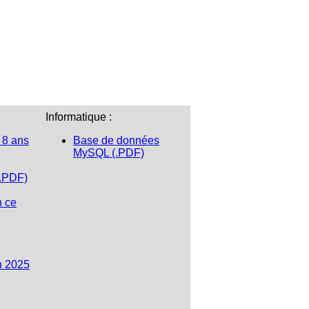
Informatique :
 8 ans
Base de données
MySQL (.PDF)
(.PDF)
n ce
n 2025