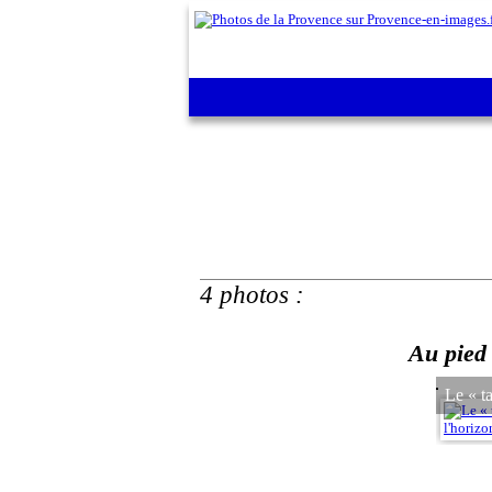
4 photos :
Au pied
Le « ta