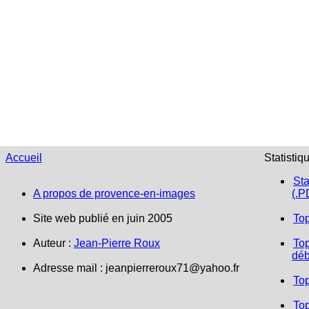
Accueil
Statistiq
Sta
A propos de provence-en-images
(.P
Site web publié en juin 2005
To
Auteur :
Jean-Pierre Roux
Top
déb
Adresse mail : jeanpierreroux71@yahoo.fr
To
Top