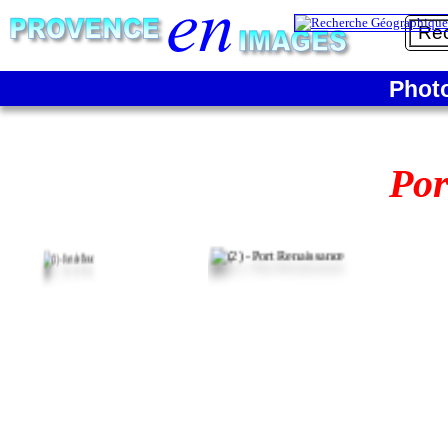
Phot
Por