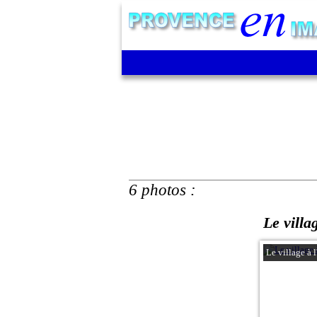
6 photos :
Le villa
Le village à 