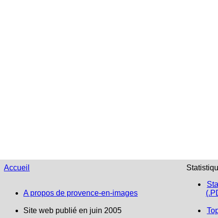
Accueil
Statistiq
Sta
A propos de provence-en-images
(.P
Site web publié en juin 2005
To