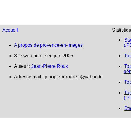
Accueil
Statistiq
Sta
A propos de provence-en-images
(.P
Site web publié en juin 2005
To
Auteur :
Jean-Pierre Roux
Top
déb
Adresse mail : jeanpierreroux71@yahoo.fr
To
Top
(.P
Sta