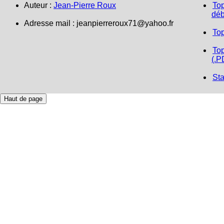
Auteur :
Jean-Pierre Roux
Top
déb
Adresse mail : jeanpierreroux71@yahoo.fr
To
Top
(.P
Sta
Haut de page