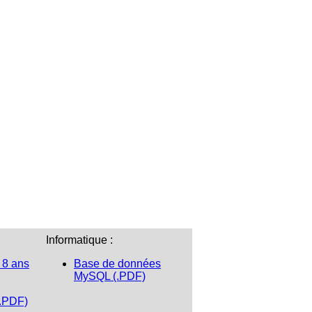
Informatique :
 8 ans
Base de données
MySQL (.PDF)
(.PDF)