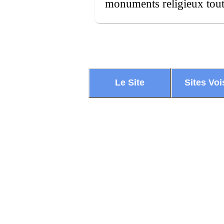
monuments religieux tout
Le Site
Sites Voi