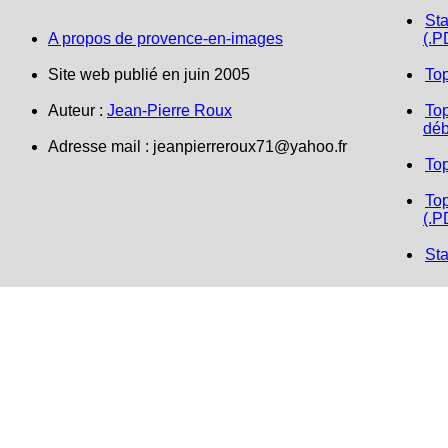
Sta
A propos de provence-en-images
(.P
Site web publié en juin 2005
To
Auteur :
Jean-Pierre Roux
Top
déb
Adresse mail : jeanpierreroux71@yahoo.fr
To
Top
(.P
Sta