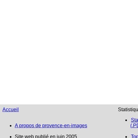
Accueil
Statistiq
Sta
A propos de provence-en-images
(.P
Site web publié en juin 2005
To