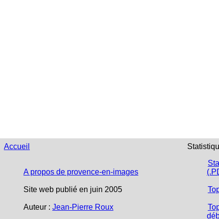
Accueil
Statistiq
Sta
A propos de provence-en-images
(.P
Site web publié en juin 2005
To
Auteur :
Jean-Pierre Roux
Top
déb