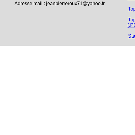
Adresse mail : jeanpierreroux71@yahoo.fr
To
Top
(.P
Sta