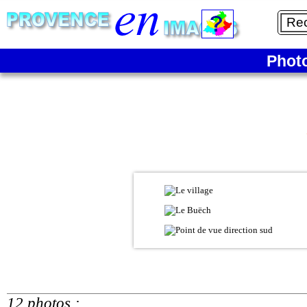
Phot
12 photos :