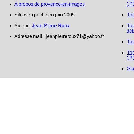
A propos de provence-en-images
(.P
Site web publié en juin 2005
To
Auteur :
Jean-Pierre Roux
Top
déb
Adresse mail : jeanpierreroux71@yahoo.fr
To
Top
(.P
Sta