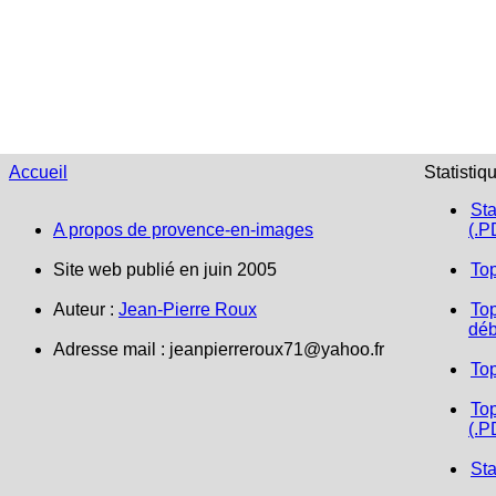
Accueil
Statistiq
Sta
A propos de provence-en-images
(.P
Site web publié en juin 2005
To
Auteur :
Jean-Pierre Roux
Top
déb
Adresse mail : jeanpierreroux71@yahoo.fr
To
Top
(.P
Sta