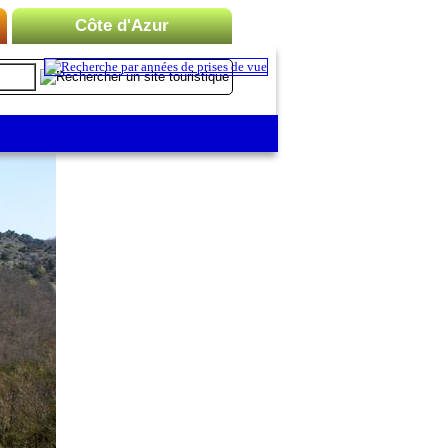
Côte d'Azur
Liste des Microrégions :
Cannes
Menton
Monaco
Nice
Saint-Tropez
Toulon