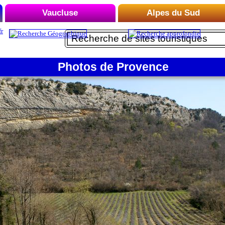
Vaucluse
Alpes du Sud
Liste des Microrégions :
Liste des Microrégions :
Avignon
Embrun
Carpentras
Photos de Provence
Le Briançonnais
Gordes
Le Buëch
Le Luberon
Le Dévoluy
Mont Ventoux
Le Mercantour
Orange
Le Queyras
Vaison-la-Romaine
Le Verdon
Manosque
Montagne de Lure