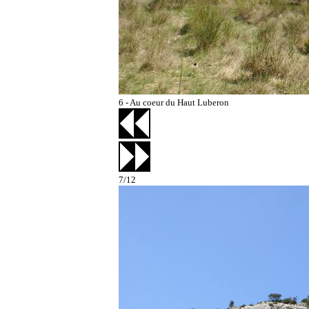
Salon-de-Provence
6 - Au coeur du Haut Luberon
7/12