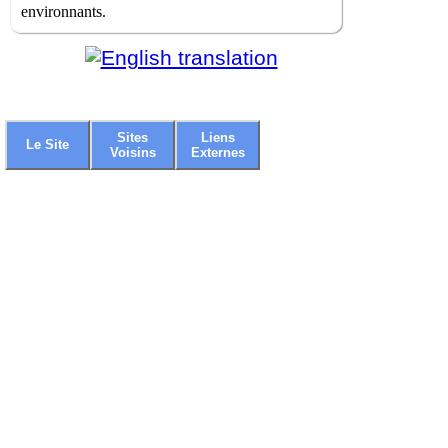
environnants.
Sites
Liens
Le Site
Voisins
Externes