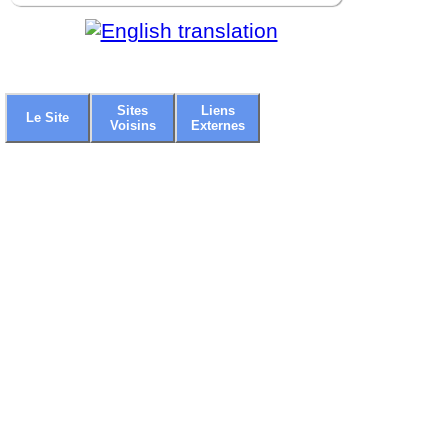
Sites
Liens
Le Site
Voisins
Externes