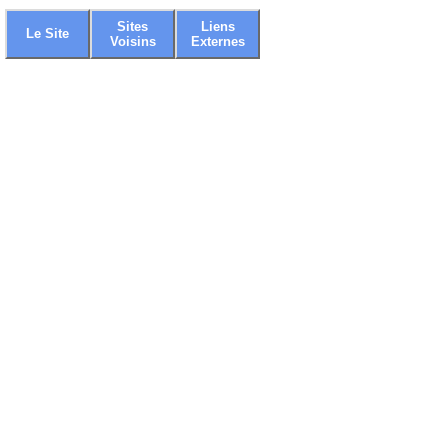
Sites
Liens
Le Site
Voisins
Externes