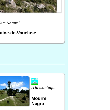
Site Naturel
aine-de-Vaucluse
A la montagne
Mourre
Nègre