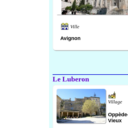
Ville
Avignon
Le Luberon
Village
Oppède-
Vieux