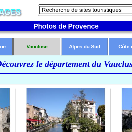
Photos de Provence
ne
Vaucluse
Alpes du Sud
Côte 
écouvrez le département du Vauclu