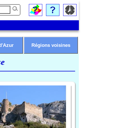
d'Azur
Régions voisines
se