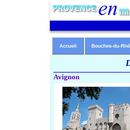
Accueil
Bouches-du-Rhô
D
Avignon