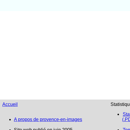
Accueil
Statistiq
Sta
A propos de provence-en-images
(.P
Site web publié en juin 2005
Top